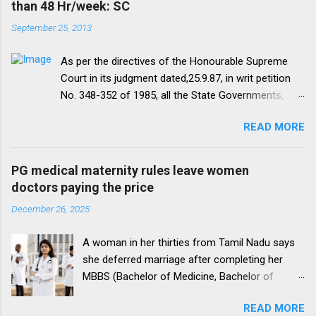
than 48 Hr/week: SC
September 25, 2013
As per the directives of the Honourable Supreme
Court in its judgment dated,25.9.87, in writ petition
No. 348-352 of 1985, all the State Governments,
Medical Institutions and Universities are required to
READ MORE
amend their rules and regulations to introduce a
uniform residency scheme by 1993 “A uniform
practice has to be evolved so that the discipline
PG medical maternity rules leave women
would be introduced. We accordingly allow the
doctors paying the price
present arrangement to continue for a period of five
December 26, 2025
yearsI.e. upto 1992 inclusive. For admission
beginning from 1993 there would be only
A woman in her thirties from Tamil Nadu says
onepattern. All Universities and institutions shall take
she deferred marriage after completing her
timely steps to bring about such amendments as
MBBS (Bachelor of Medicine, Bachelor of
may be necessary to bring statutes, regulations, and
Surgery), a 5.5-year programme, to pursue a
rules obtaining in their respective institutions in
READ MORE
Doctor of Medicine (M.D.), a postgraduate
accord with this direction before the end of 1991 so